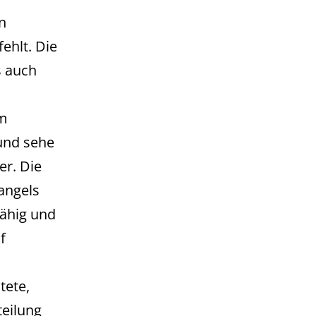
n
ehlt. Die
s auch
um
 und sehe
er. Die
angels
fähig und
f
tete,
teilung