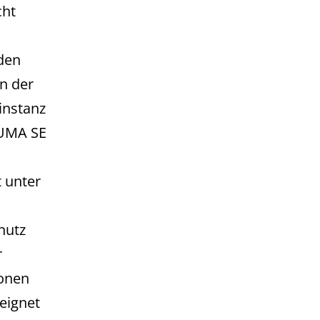
cht
iden
n der
instanz
PUMA SE
t unter
hutz
r
ionen
eeignet