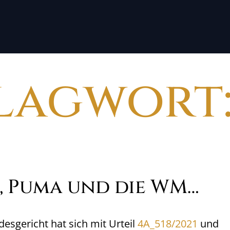
lagwort
A, Puma und die WM…
esgericht hat sich mit Urteil
4A_518/2021
und