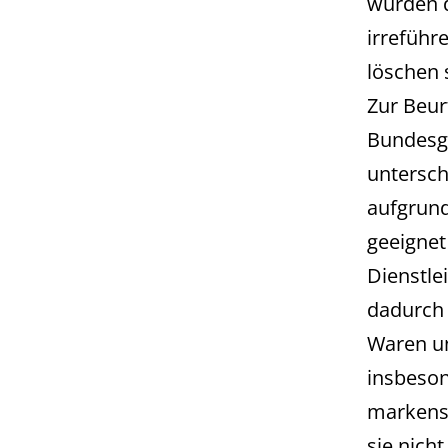
wurden d
irreführ
löschen 
Zur Beur
Bundesge
untersch
aufgrund
geeignet
Dienstle
dadurch 
Waren un
insbeson
markensp
sie nicht