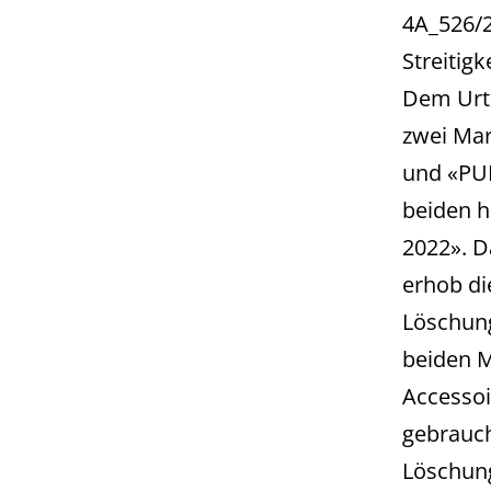
4A_526/2
Streitig
Dem Urte
zwei Ma
und «PUM
beiden 
2022». D
erhob di
Löschung
beiden 
Accessoi
gebrauch
Löschung