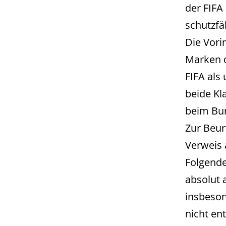
der FIFA
schutzfä
Die Vori
Marken d
FIFA als
beide Kl
beim Bu
Zur Beur
Verweis 
Folgende
absolut 
insbeson
nicht en