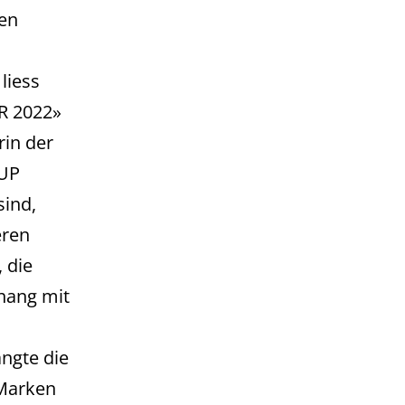
hen
liess
R 2022»
in der
CUP
sind,
eren
 die
hang mit
ngte die
 Marken