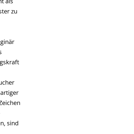
t als
ster zu
iginär
s
gskraft
aucher
artiger
Zeichen
e
n, sind