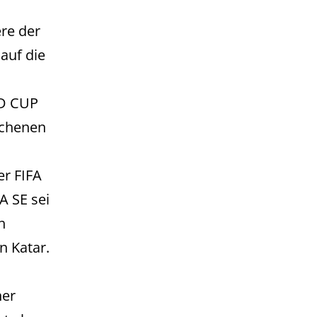
re der
auf die
LD CUP
ochenen
r FIFA
A SE sei
h
n Katar.
her