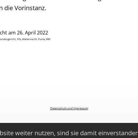
n die Vorinstanz.
icht am
26. April 2022
Bundesgericht
,
Fifa
,
Markenrecht
,
Puma
,
WM
Datenschutz und Impressum
site weiter nutzen, sind sie damit einverstande