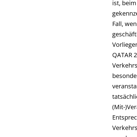
ist, bei
gekennze
Fall, we
geschäft
Vorlieg
QATAR 2
Verkehrs
besonder
veransta
tatsächl
(Mit-)Ve
Entspre
Verkehrs