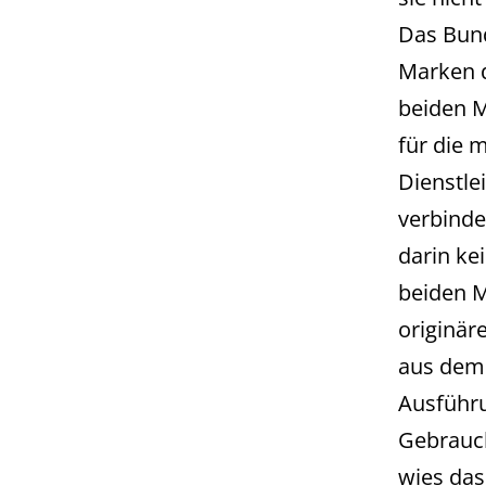
Das Bund
Marken d
beiden M
für die 
Dienstle
verbinde
darin ke
beiden M
originär
aus dem 
Ausführ
Gebrauch
wies das