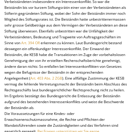
Verbeiständeten insbesondere ein Interessenkonflikt. So war die
Beiständin bis vor kurzem Stiftungsrätin einer von der Verbeiständeten als
Stifterin gegründeten Stiftung, wobei der Sohn der Beiständin immer noch
Mitglied des Stiftungsrates ist. Die Beiständin hatte unbestrittenermassen
sehr grosse Geldbeträge aus dem Vermögen der Verbeiständeten an diese
Stiftung überwiesen. Ebenfalls unbestritten war die Unfähigkeit der
Verbeiständeten, Bedeutung und Tragweite von Auftragsgeschäften im
Sinne von
Art. 394 OR
erkennen zu können. Laut Bundesgericht bestand
deswegen ein offenkundiger Interessenkonflikt. Der Einwand der
Beiständin, die KESB habe die Transaktionen im Zuge der vorbehaltslosen
Genehmigung der von ihr erstellten Rechenschaftsberichte genehmigt,
ändere daran nichts: So entfallen bei Interessenkonflikten von Gesetzes
wegen die Befugnisse der Beiständin in der entsprechenden
Angelegenheit (
Art. 403 Abs. 2 ZGB
). Eine allfällige Zustimmung der KESB
vermag die fehlende Vertretungsmacht der Beiständin beim Abschluss des
Rechtsgeschäfts laut bundesgerichtlicher Rechtsprechung nicht zu heilen.
Im Ergebnis bestätigt das Bundesgericht die Entlassung der Beiständin
aufgrund des bestehenden Interessenkonflikts und weist die Beschwerde
der Beiständin ab.
Die Voraussetzungen für eine Kindes- oder
Erwachsenenschutzmassnahme, die Rechte und Pflichten der
Mandatsführenden sowie die Zuständigkeiten und das Verfahren sind
gesetzlich geregelt.
Bei Fragen unterstützen wir Sie gerne.