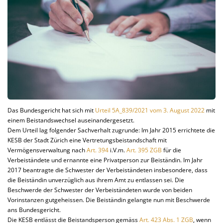
Das Bundesgericht hat sich mit
Urteil 5A_839/2021 vom 3. August 2022
mit
einem Beistandswechsel auseinandergesetzt.
Dem Urteil lag folgender Sachverhalt zugrunde: Im Jahr 2015 errichtete die
KESB der Stadt Zürich eine Vertretungsbeistandschaft mit
Vermögensverwaltung nach
Art. 394
i.V.m.
Art. 395 ZGB
für die
Verbeiständete und ernannte eine Privatperson zur Beiständin. Im Jahr
2017 beantragte die Schwester der Verbeiständeten insbesondere, dass
die Beiständin unverzüglich aus ihrem Amt zu entlassen sei. Die
Beschwerde der Schwester der Verbeiständeten wurde von beiden
Vorinstanzen gutgeheissen. Die Beiständin gelangte nun mit Beschwerde
ans Bundesgericht.
Die KESB entlässt die Beistandsperson gemäss
Art. 423 Abs. 1 ZGB
, wenn