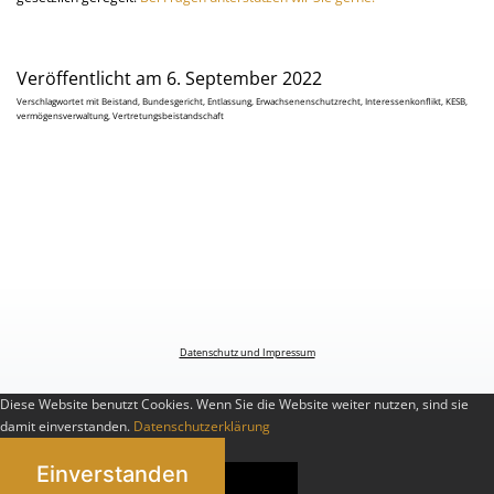
Veröffentlicht am
6. September 2022
Verschlagwortet mit
Beistand
,
Bundesgericht
,
Entlassung
,
Erwachsenenschutzrecht
,
Interessenkonflikt
,
KESB
,
vermögensverwaltung
,
Vertretungsbeistandschaft
Datenschutz und Impressum
Diese Website benutzt Cookies. Wenn Sie die Website weiter nutzen, sind sie
damit einverstanden.
Datenschutzerklärung
Einverstanden