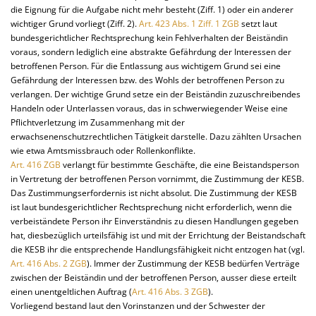
die Eignung für die Aufgabe nicht mehr besteht (Ziff. 1) oder ein anderer
wichtiger Grund vorliegt (Ziff. 2).
Art. 423 Abs. 1 Ziff. 1 ZGB
setzt laut
bundesgerichtlicher Rechtsprechung kein Fehlverhalten der Beiständin
voraus, sondern lediglich eine abstrakte Gefährdung der Interessen der
betroffenen Person. Für die Entlassung aus wichtigem Grund sei eine
Gefährdung der Interessen bzw. des Wohls der betroffenen Person zu
verlangen. Der wichtige Grund setze ein der Beiständin zuzuschreibendes
Handeln oder Unterlassen voraus, das in schwerwiegender Weise eine
Pflichtverletzung im Zusammenhang mit der
erwachsenenschutzrechtlichen Tätigkeit darstelle. Dazu zählten Ursachen
wie etwa Amtsmissbrauch oder Rollenkonflikte.
Art. 416 ZGB
verlangt für bestimmte Geschäfte, die eine Beistandsperson
in Vertretung der betroffenen Person vornimmt, die Zustimmung der KESB.
Das Zustimmungserfordernis ist nicht absolut. Die Zustimmung der KESB
ist laut bundesgerichtlicher Rechtsprechung nicht erforderlich, wenn die
verbeiständete Person ihr Einverständnis zu diesen Handlungen gegeben
hat, diesbezüglich urteilsfähig ist und mit der Errichtung der Beistandschaft
die KESB ihr die entsprechende Handlungsfähigkeit nicht entzogen hat (vgl.
Art. 416 Abs. 2 ZGB
). Immer der Zustimmung der KESB bedürfen Verträge
zwischen der Beiständin und der betroffenen Person, ausser diese erteilt
einen unentgeltlichen Auftrag (
Art. 416 Abs. 3 ZGB
).
Vorliegend bestand laut den Vorinstanzen und der Schwester der