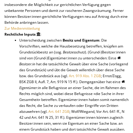
insbesondere die Möglichkeit zur gerichtlichen Verfügung gegen
unbekannte Personen und damit zur rascheren Zwangsräumung. Ferner
können Besitzer:innen gerichtliche Verfügungen neu auf Antrag durch eine
Behörde anbringen lassen.
Zur Medienmitteilung
Rechtliche Inputs
:
Unterscheidung zwischen
Besitz und Eigentum
: Die
Vorschriften, welche die Hausbesetzung betreffen, knüpfen am
Grundstückbesitz an (sog.
Besitzesschutz
). (Grund-)Besitzer:innen
sind von (Grund-)Eigentümer:innen zu unterscheiden: Ein:e
Besitzer:in
hat die tatsächliche Gewalt über eine Sache (vorliegend
das Grundstück) und übt die Gewalt willentlich über diese Sache
bzw. das Grundstück aus (vgl.
Art. 919 Abs. 1 ZGB
; Ernst/Zogg,
BSK ZGB II, Aufl. 7, Art. 919 N 15 ff.). Demgegenüber hat ein:e
Eigentümer:in
alle Befugnisse an einer Sache, die im Rahmen des
Rechts möglich sind, wobei diese Befugnisse «die Sache in ihrer
Gesamtheit» betreffen. Eigentümer:innen haben somit namentlich
das Recht, die Sache zu verkaufen oder Eingriffe von Dritten
abzuwehren (vgl.
Art. 641 ZGB
; Wolf/Wiegand, Vor Art. 641 ff., N
42 und Art. 641 N 25, 31 ff.). Eigentümer:innen können zugleich
Besitzer:innen sein, wenn sie Eigentum an einer Sache bzw. an
einem Grundstück haben und dort tatsächliche Gewalt ausüben.