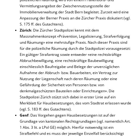
Vermittlungsangebot der Zwischennutzungsstelle der
Immobilienverwaltung der Stadt Bern begleitet. Zurzeit wird eine
Anpassung der Berner Praxis an die Zürcher Praxis diskutiert (vgl.
S. 175 ff. des Gutachtens).
Zürich
: Die Zürcher Stadtpolizei kennt mit dem
Massnahmenkonzept «Prävention, Legalisierung, Strafverfolgung
und Räumung» eine mehrstufige Praxis. Nach dieser Praxis sind
für die polizeiliche Räumung durch die Stadtpolizei vorausgesetzt:
Ein gültiger Strafantrag sowie entweder «eine rechtskräftige
Abbruchbewilligung, eine rechtskräftige Baubewilligung
einschliesslich Baufreigabe und Belege der unverzüglichen
Aufnahme der Abbruch- bzw. Bauarbeiten, ein Vertrag zur
Nutzung der Liegenschaft nach deren Räumung oder eine
Gefährdung der Sicherheit von Personen bzw. von
denkmalgeschützten Bauteilen oder Einrichtungen». Die
Stadtpolizei Zürich stützt sich dabei in erster Linie auf ein
Merkblatt für Hausbesetzungen, das vom Stadtrat erlassen wurde
(vgl. S. 183 ff. des Gutachtens).
Genf
: Das Vorgehen gegen Hausbesetzungen ist auf der
Grundlage von kantonalen Rechtsgrundlagen (vgl. namentlich Art.
1 Abs. 3 lit. a LPol GE) möglich. Hierfür notwendig ist ein
Strafbefehl und es muss der jeweilige Einzelfall berücksichtigt