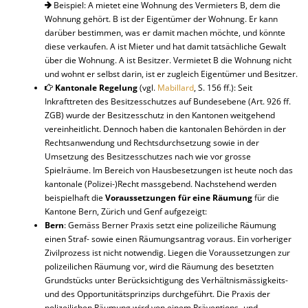
Beispiel: A mietet eine Wohnung des Vermieters B, dem die
Wohnung gehört. B ist der Eigentümer der Wohnung. Er kann
darüber bestimmen, was er damit machen möchte, und könnte
diese verkaufen. A ist Mieter und hat damit tatsächliche Gewalt
über die Wohnung. A ist Besitzer. Vermietet B die Wohnung nicht
und wohnt er selbst darin, ist er zugleich Eigentümer und Besitzer.
Kantonale Regelung
(vgl.
Mabillard
, S. 156 ff.): Seit
Inkrafttreten des Besitzesschutzes auf Bundesebene (Art. 926 ff.
ZGB) wurde der Besitzesschutz in den Kantonen weitgehend
vereinheitlicht. Dennoch haben die kantonalen Behörden in der
Rechtsanwendung und Rechtsdurchsetzung sowie in der
Umsetzung des Besitzesschutzes nach wie vor grosse
Spielräume. Im Bereich von Hausbesetzungen ist heute noch das
kantonale (Polizei-)Recht massgebend. Nachstehend werden
beispielhaft die
Voraussetzungen für eine Räumung
für die
Kantone Bern, Zürich und Genf aufgezeigt:
Bern
: Gemäss Berner Praxis setzt eine polizeiliche Räumung
einen Straf- sowie einen Räumungsantrag voraus. Ein vorheriger
Zivilprozess ist nicht notwendig. Liegen die Voraussetzungen zur
polizeilichen Räumung vor, wird die Räumung des besetzten
Grundstücks unter Berücksichtigung des Verhältnismässigkeits-
und des Opportunitätsprinzips durchgeführt. Die Praxis der
polizeilichen Räumung wird von einem Präventions- und