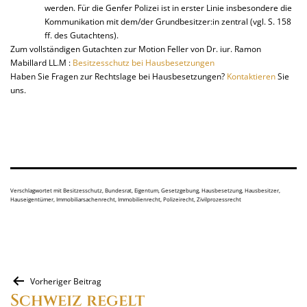
werden. Für die Genfer Polizei ist in erster Linie insbesondere die
Kommunikation mit dem/der Grundbesitzer:in zentral (vgl. S. 158
ff. des Gutachtens).
Zum vollständigen Gutachten zur Motion Feller von Dr. iur. Ramon
Mabillard LL.M :
Besitzesschutz bei Hausbesetzungen
Haben Sie Fragen zur Rechtslage bei Hausbesetzungen?
Kontaktieren
Sie
uns.
Verschlagwortet mit
Besitzesschutz
,
Bundesrat
,
Eigentum
,
Gesetzgebung
,
Hausbesetzung
,
Hausbesitzer
,
Hauseigentümer
,
Immobiliarsachenrecht
,
Immobilienrecht
,
Polizeirecht
,
Zivilprozessrecht
Beitragsnavigation
Vorheriger Beitrag
Schweiz regelt