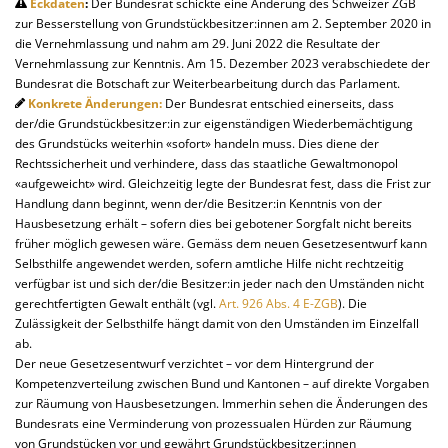
Eckdaten
:
Der Bundesrat schickte eine Änderung des Schweizer ZGB
zur Besserstellung von Grundstückbesitzer:innen am 2. September 2020 in
die Vernehmlassung und nahm am 29. Juni 2022 die Resultate der
Vernehmlassung zur Kenntnis. Am 15. Dezember 2023 verabschiedete der
Bundesrat die Botschaft zur Weiterbearbeitung durch das Parlament.
Konkrete Änderungen:
Der Bundesrat entschied einerseits, dass
der/die Grundstückbesitzer:in zur eigenständigen Wiederbemächtigung
des Grundstücks weiterhin «sofort» handeln muss. Dies diene der
Rechtssicherheit und verhindere, dass das staatliche Gewaltmonopol
«aufgeweicht» wird. Gleichzeitig legte der Bundesrat fest, dass die Frist zur
Handlung dann beginnt, wenn der/die Besitzer:in Kenntnis von der
Hausbesetzung erhält – sofern dies bei gebotener Sorgfalt nicht bereits
früher möglich gewesen wäre. Gemäss dem neuen Gesetzesentwurf kann
Selbsthilfe angewendet werden, sofern amtliche Hilfe nicht rechtzeitig
verfügbar ist und sich der/die Besitzer:in jeder nach den Umständen nicht
gerechtfertigten Gewalt enthält (vgl.
Art. 926 Abs. 4 E-ZGB
). Die
Zulässigkeit der Selbsthilfe hängt damit von den Umständen im Einzelfall
ab.
Der neue Gesetzesentwurf verzichtet – vor dem Hintergrund der
Kompetenzverteilung zwischen Bund und Kantonen – auf direkte Vorgaben
zur Räumung von Hausbesetzungen. Immerhin sehen die Änderungen des
Bundesrats eine Verminderung von prozessualen Hürden zur Räumung
von Grundstücken vor und gewährt Grundstückbesitzer:innen