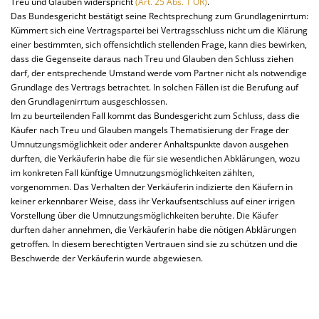
Treu und Glauben widerspricht
(Art. 25 Abs. 1 OR)
.
Das Bundesgericht bestätigt seine Rechtsprechung zum Grundlagenirrtum:
Kümmert sich eine Vertragspartei bei Vertragsschluss nicht um die Klärung
einer bestimmten, sich offensichtlich stellenden Frage, kann dies bewirken,
dass die Gegenseite daraus nach Treu und Glauben den Schluss ziehen
darf, der entsprechende Umstand werde vom Partner nicht als notwendige
Grundlage des Vertrags betrachtet. In solchen Fällen ist die Berufung auf
den Grundlagenirrtum ausgeschlossen.
Im zu beurteilenden Fall kommt das Bundesgericht zum Schluss, dass die
Käufer nach Treu und Glauben mangels Thematisierung der Frage der
Umnutzungsmöglichkeit oder anderer Anhaltspunkte davon ausgehen
durften, die Verkäuferin habe die für sie wesentlichen Abklärungen, wozu
im konkreten Fall künftige Umnutzungsmöglichkeiten zählten,
vorgenommen. Das Verhalten der Verkäuferin indizierte den Käufern in
keiner erkennbarer Weise, dass ihr Verkaufsentschluss auf einer irrigen
Vorstellung über die Umnutzungsmöglichkeiten beruhte. Die Käufer
durften daher annehmen, die Verkäuferin habe die nötigen Abklärungen
getroffen. In diesem berechtigten Vertrauen sind sie zu schützen und die
Beschwerde der Verkäuferin wurde abgewiesen.