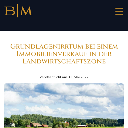
Zum
Inhalt
springen
Grundlagenirrtum bei einem
Immobilienverkauf in der
Landwirtschaftszone
Veröffentlicht am
31. Mai 2022