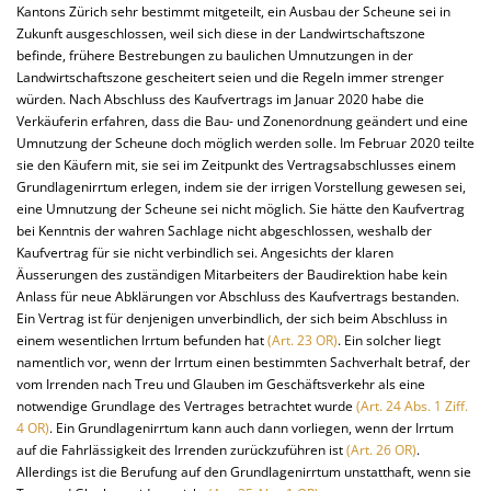
Kantons Zürich sehr bestimmt mitgeteilt, ein Ausbau der Scheune sei in
Zukunft ausgeschlossen, weil sich diese in der Landwirtschaftszone
befinde, frühere Bestrebungen zu baulichen Umnutzungen in der
Landwirtschaftszone gescheitert seien und die Regeln immer strenger
würden. Nach Abschluss des Kaufvertrags im Januar 2020 habe die
Verkäuferin erfahren, dass die Bau- und Zonenordnung geändert und eine
Umnutzung der Scheune doch möglich werden solle. Im Februar 2020 teilte
sie den Käufern mit, sie sei im Zeitpunkt des Vertragsabschlusses einem
Grundlagenirrtum erlegen, indem sie der irrigen Vorstellung gewesen sei,
eine Umnutzung der Scheune sei nicht möglich. Sie hätte den Kaufvertrag
bei Kenntnis der wahren Sachlage nicht abgeschlossen, weshalb der
Kaufvertrag für sie nicht verbindlich sei. Angesichts der klaren
Äusserungen des zuständigen Mitarbeiters der Baudirektion habe kein
Anlass für neue Abklärungen vor Abschluss des Kaufvertrags bestanden.
Ein Vertrag ist für denjenigen unverbindlich, der sich beim Abschluss in
einem wesentlichen Irrtum befunden hat
(Art. 23 OR)
. Ein solcher liegt
namentlich vor, wenn der Irrtum einen bestimmten Sachverhalt betraf, der
vom Irrenden nach Treu und Glauben im Geschäftsverkehr als eine
notwendige Grundlage des Vertrages betrachtet wurde
(Art. 24 Abs. 1 Ziff.
4 OR)
. Ein Grundlagenirrtum kann auch dann vorliegen, wenn der Irrtum
auf die Fahrlässigkeit des Irrenden zurückzuführen ist
(Art. 26 OR)
.
Allerdings ist die Berufung auf den Grundlagenirrtum unstatthaft, wenn sie