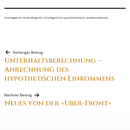
Verschlagwortet mit
Bundesgericht
,
Grundlagenirrtum
,
grundstückerwerb
,
Landwirtschaftszone
Beitragsnavigation
Vorheriger Beitrag
Unterhaltsberechnung –
Anrechnung des
hypothetischen Einkommens
Nächster Beitrag
Neues von der «Uber-Front»